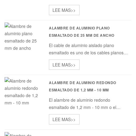
bobinado de aluminio esmaltado, que es
LEE MAS>>
un alambre esmaltado de forma especial
que se utiliza para transformadores,
transformadores de microondas y
ALAMBRE DE ALUMINIO PLANO
motores, etc.
ESMALTADO DE 25 MM DE ANCHO
El cable de aluminio aislado plano
esmaltado es uno de los cables planos
esmaltados que se usa ampliamente para
LEE MAS>>
transformadores eléctricos, motores,
generadores, etc. El cable de aluminio
plano esmaltado es nuestro cable de
ALAMBRE DE ALUMINIO REDONDO
ventajas.
ESMALTADO DE 1,2 MM - 10 MM
El alambre de aluminio redondo
esmaltado de 1,2 mm - 10 mm o el
alambre redondo de aluminio magnético
LEE MAS>>
son nuestros productos más vendidos en
el mundo para transformadores y