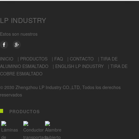
LP INDUSTRY
Estos son nuestros
INICIO
|
PRODUCTOS
|
FAQ
|
CONTACTO
|
TIRA DE
ALUMINIO ESMALTADO
|
ENGLISH LP INDUSTRY
|
TIRA DE
COBRE ESMALTADO
© 2030 Zhengzhou LP Industry CO.,LTD, Todos los derechos
reservados
PRODUCTOS