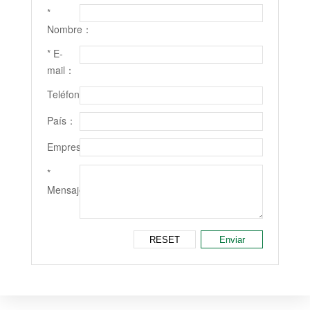
*
Nombre：
* E-
mail：
Teléfono：
País：
Empresa：
*
Mensaje：